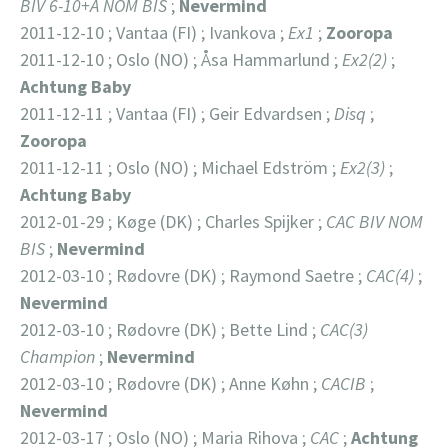
BIV 6-10+A NOM BIS
;
Nevermind
2011-12-10 ; Vantaa (FI) ; Ivankova ;
Ex1
;
Zooropa
2011-12-10 ; Oslo (NO) ; Åsa Hammarlund ;
Ex2(2)
;
Achtung
Baby
2011-12-11 ; Vantaa (FI) ; Geir Edvardsen ;
Disq
;
Zooropa
2011-12-11 ; Oslo (NO) ; Michael Edström ;
Ex2(3)
;
Achtung
Baby
2012-01-29 ; Køge (DK) ; Charles Spijker ;
CAC BIV NOM
BIS
;
Nevermind
2012-03-10 ; Rødovre (DK) ; Raymond Saetre ;
CAC(4)
;
Nevermind
2012-03-10 ; Rødovre (DK) ; Bette Lind ;
CAC(3)
Champion
;
Nevermind
2012-03-10 ; Rødovre (DK) ; Anne Køhn ;
CACIB
;
Nevermind
2012-03-17 ; Oslo (NO) ; Maria Rihova ;
CAC
;
Achtung