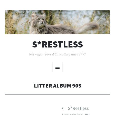
S*RESTLESS
Norwegian Forest Cat cattery since 1997
SKIP
Menu
TO
CONTENT
LITTER ALBUM 90S
S*Restless