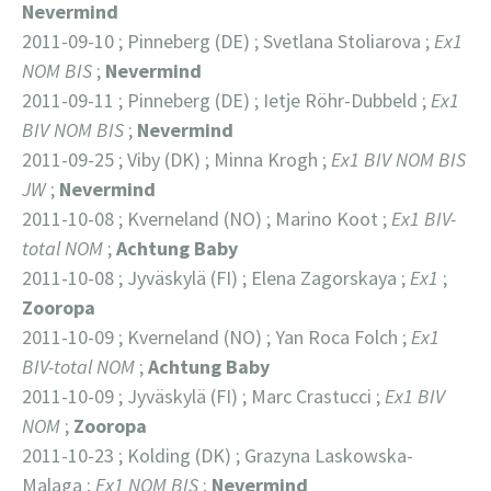
Nevermind
2011-09-10 ; Pinneberg (DE) ; Svetlana Stoliarova ;
Ex1
NOM BIS
;
Nevermind
2011-09-11 ; Pinneberg (DE) ; Ietje Röhr-Dubbeld ;
Ex1
BIV NOM BIS
;
Nevermind
2011-09-25 ; Viby (DK) ; Minna Krogh ;
Ex1 BIV NOM BIS
JW
;
Nevermind
2011-10-08 ; Kverneland (NO) ; Marino Koot ;
Ex1 BIV-
total NOM
;
Achtung
Baby
2011-10-08 ; Jyväskylä (FI) ; Elena Zagorskaya ;
Ex1
;
Zooropa
2011-10-09 ; Kverneland (NO) ; Yan Roca Folch ;
Ex1
BIV-total NOM
;
Achtung
Baby
2011-10-09 ; Jyväskylä (FI) ; Marc Crastucci ;
Ex1 BIV
NOM
;
Zooropa
2011-10-23 ; Kolding (DK) ; Grazyna Laskowska-
Malaga ;
Ex1 NOM BIS
;
Nevermind