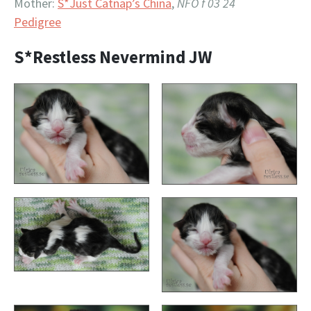
Mother:
S*Just Catnap’s China
,
NFO f 03 24
Pedigree
S*Restless Nevermind JW