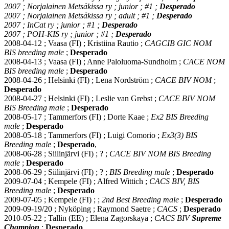
2007 ; Norjalainen Metsäkissa ry ; junior ; #1 ;
Desperado
2007 ; Norjalainen Metsäkissa ry ; adult ; #1 ;
Desperado
2007 ; InCat ry ; junior ; #1 ;
Desperado
2007 ; POH-KIS ry ; junior ; #1 ;
Desperado
2008-04-12 ; Vaasa (FI) ; Kristiina Rautio ;
CAGCIB GIC NOM
BIS breeding male
;
Desperado
2008-04-13 ; Vaasa (FI) ; Anne Paloluoma-Sundholm ;
CACE NOM
BIS breeding male
;
Desperado
2008-04-26 ; Helsinki (FI) ; Lena Nordström ;
CACE BIV NOM
;
Desperado
2008-04-27 ; Helsinki (FI) ; Leslie van Grebst ;
CACE BIV NOM
BIS Breeding male
;
Desperado
2008-05-17 ; Tammerfors (FI) ; Dorte Kaae ;
Ex2 BIS Breeding
male
;
Desperado
2008-05-18 ; Tammerfors (FI) ; Luigi Comorio ;
Ex3(3) BIS
Breeding male
;
Desperado
,
2008-06-28 ; Siilinjärvi (FI) ; ? ;
CACE BIV NOM BIS Breeding
male
;
Desperado
2008-06-29 ; Siilinjärvi (FI) ; ? ;
BIS Breeding male
;
Desperado
2009-07-04 ; Kempele (FI) ; Alfred Wittich ;
CACS BIV, BIS
Breeding male
;
Desperado
2009-07-05 ; Kempele (FI) ; ;
2nd Best Breeding male
;
Desperado
2009-09-19/20 ; Nyköping ; Raymond Saetre ;
CACS
;
Desperado
2010-05-22 ; Tallin (EE) ; Elena Zagorskaya ;
CACS BIV
Supreme
Champion
;
Desperado