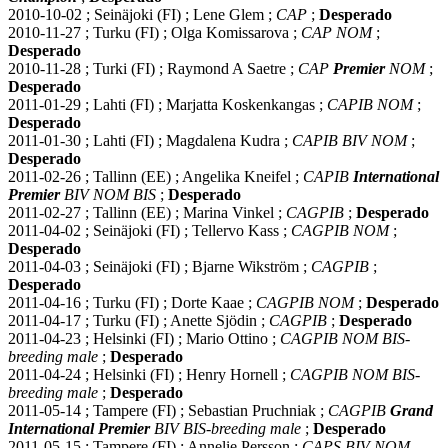
2010-10-02 ; Seinäjoki (FI) ; Lene Glem ;
CAP
;
Desperado
2010-11-27 ; Turku (FI) ; Olga Komissarova ;
CAP NOM
;
Desperado
2010-11-28 ; Turki (FI) ; Raymond A Saetre ;
CAP
Premier
NOM
;
Desperado
2011-01-29 ; Lahti (FI) ; Marjatta Koskenkangas ;
CAPIB NOM
;
Desperado
2011-01-30 ; Lahti (FI) ; Magdalena Kudra ;
CAPIB BIV NOM
;
Desperado
2011-02-26 ; Tallinn (EE) ; Angelika Kneifel ;
CAPIB
International
Premier
BIV NOM BIS
;
Desperado
2011-02-27 ; Tallinn (EE) ; Marina Vinkel ;
CAGPIB
;
Desperado
2011-04-02 ; Seinäjoki (FI) ; Tellervo Kass ;
CAGPIB NOM
;
Desperado
2011-04-03 ; Seinäjoki (FI) ; Bjarne Wikström ;
CAGPIB
;
Desperado
2011-04-16 ; Turku (FI) ; Dorte Kaae ;
CAGPIB NOM
;
Desperado
2011-04-17 ; Turku (FI) ; Anette Sjödin ;
CAGPIB
;
Desperado
2011-04-23 ; Helsinki (FI) ; Mario Ottino ;
CAGPIB NOM BIS-
breeding male
;
Desperado
2011-04-24 ; Helsinki (FI) ; Henry Hornell ;
CAGPIB NOM BIS-
breeding male
;
Desperado
2011-05-14 ; Tampere (FI) ; Sebastian Pruchniak ;
CAGPIB
Grand
International Premier
BIV BIS-breeding male
;
Desperado
2011-05-15 ; Tampere (FI) ; Annelie Persson ;
CAPS BIV NOM