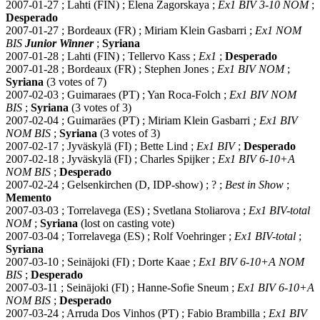
2007-01-27 ; Lahti (FIN) ; Elena Zagorskaya ;
Ex1 BIV 3-10 NOM
;
Desperado
2007-01-27 ; Bordeaux (FR) ; Miriam Klein Gasbarri ;
Ex1 NOM
BIS
Junior
Winner
;
Syriana
2007-01-28 ; Lahti (FIN) ; Tellervo Kass ;
Ex1
;
Desperado
2007-01-28 ; Bordeaux (FR) ; Stephen Jones ;
Ex1 BIV NOM
;
Syriana
(3 votes of 7)
2007-02-03 ; Guimaraes (PT) ; Yan Roca-Folch ;
Ex1 BIV NOM
BIS
;
Syriana
(3 votes of 3)
2007-02-04 ; Guimaräes (PT) ; Miriam Klein Gasbarri
; Ex1 BIV
NOM BIS
;
Syriana
(3 votes of 3)
2007-02-17 ; Jyväskylä (FI) ; Bette Lind ;
Ex1 BIV
;
Desperado
2007-02-18 ; Jyväskylä (FI) ; Charles Spijker ;
Ex1 BIV 6-10+A
NOM BIS
;
Desperado
2007-02-24 ; Gelsenkirchen (D, IDP-show) ; ? ;
Best in Show
;
Memento
2007-03-03 ; Torrelavega (ES) ; Svetlana Stoliarova ;
Ex1 BIV-total
NOM
;
Syriana
(lost on casting vote)
2007-03-04 ; Torrelavega (ES) ; Rolf Voehringer ;
Ex1 BIV-total
;
Syriana
2007-03-10 ; Seinäjoki (FI) ; Dorte Kaae ;
Ex1 BIV 6-10+A NOM
BIS
;
Desperado
2007-03-11 ; Seinäjoki (FI) ; Hanne-Sofie Sneum ;
Ex1 BIV 6-10+A
NOM BIS
;
Desperado
2007-03-24 ; Arruda Dos Vinhos (PT) ; Fabio Brambilla ;
Ex1 BIV