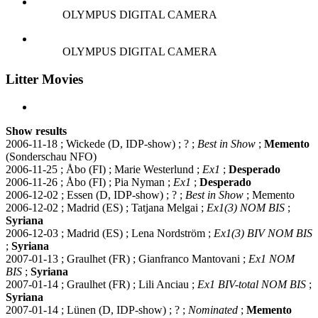
OLYMPUS DIGITAL CAMERA
OLYMPUS DIGITAL CAMERA
Litter Movies
Show results
2006-11-18 ; Wickede (D, IDP-show) ; ? ;
Best in Show
;
Memento
(Sonderschau NFO)
2006-11-25 ; Åbo (FI) ; Marie Westerlund ;
Ex1
;
Desperado
2006-11-26 ; Åbo (FI) ; Pia Nyman ;
Ex1
;
Desperado
2006-12-02 ; Essen (D, IDP-show) ; ? ;
Best in Show
; Memento
2006-12-02 ; Madrid (ES) ; Tatjana Melgai ;
Ex1(3) NOM BIS
;
Syriana
2006-12-03 ; Madrid (ES) ; Lena Nordström ;
Ex1(3) BIV NOM BIS
;
Syriana
2007-01-13 ; Graulhet (FR) ; Gianfranco Mantovani ;
Ex1 NOM
BIS
;
Syriana
2007-01-14 ; Graulhet (FR) ; Lili Anciau ;
Ex1 BIV-total NOM BIS
;
Syriana
2007-01-14 ; Lünen (D, IDP-show) ; ? ;
Nominated
;
Memento