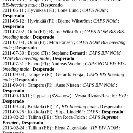
BIS-breeding male
;
Desperado
2011-06-11 ; Hyvinkää (FI) ; Lone Lund ;
CAPS NOM
;
Desperado
2011-06-12 ; Hyvinkää (FI) ; Bjarne Wikström ;
CAPS NOM
;
Desperado
2011-07-02 ; Oulu (FI) ; Bjarne Wikström ;
CAPS NOM BIS BIS-
breeding male
;
Desperado
2011-07-03 ; Oulu (FI) ; Mira Fonsen ;
CAPS NOM BIS-breeding
male
;
Desperado
2011-07-30 ; Espoo (FI) ; Stephane Bernard ;
CAPS BIV NOM
DVM BIS-breeding male
;
Desperado
2011-07-31 ; Espoo (FI) ; Andreas Woelm ;
CAPS NOM BIS BIS-
breeding male
;
Desperado
2011-09-03 ; Tampere (FI) ; Gerardo Fraga ;
CAPS BIS-breeding
male
;
Desperado
2011-09-04 ; Tampere (FI) ; Aase Nissen ;
CAPS BIV NOM
;
Desperado
2011-09-10/11 ; Uppsala (SW-show) ; Vesna Riznar-Resetic ;
Ex2
;
Desperado
2011-09-24 ; Kokkola (FI) ; ? ;
BIS-breeding male
;
Desperado
2011-09-25 ; Kokkola (FI) ; Sirpa Lindelöf ;
CAPS
;
Desperado
2013-02-23 ; Tallinn (EE) ; Yan Roca-Folch ;
CAPS
Supreme
Premier
;
Desperado
2013-02-24 ; Tallinn (EE) ; Elena Zagorskaja ;
HP BIV NOM
;