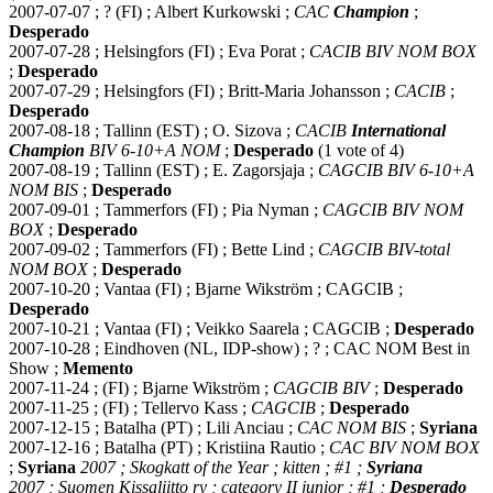
2007-07-07 ; ? (FI) ; Albert Kurkowski ;
CAC
Champion
;
Desperado
2007-07-28 ; Helsingfors (FI) ; Eva Porat ;
CACIB BIV NOM BOX
;
Desperado
2007-07-29 ; Helsingfors (FI) ; Britt-Maria Johansson ;
CACIB
;
Desperado
2007-08-18 ; Tallinn (EST) ; O. Sizova ;
CACIB
International
Champion
BIV 6-10+A NOM
;
Desperado
(1 vote of 4)
2007-08-19 ; Tallinn (EST) ; E. Zagorsjaja ;
CAGCIB BIV 6-10+A
NOM BIS
;
Desperado
2007-09-01 ; Tammerfors (FI) ; Pia Nyman ;
CAGCIB BIV NOM
BOX
;
Desperado
2007-09-02 ; Tammerfors (FI) ; Bette Lind ;
CAGCIB BIV-total
NOM BOX
;
Desperado
2007-10-20 ; Vantaa (FI) ; Bjarne Wikström ; CAGCIB ;
Desperado
2007-10-21 ; Vantaa (FI) ; Veikko Saarela ; CAGCIB ;
Desperado
2007-10-28 ; Eindhoven (NL, IDP-show) ; ? ; CAC NOM Best in
Show ;
Memento
2007-11-24 ; (FI) ; Bjarne Wikström ;
CAGCIB BIV
;
Desperado
2007-11-25 ; (FI) ; Tellervo Kass ;
CAGCIB
;
Desperado
2007-12-15 ; Batalha (PT) ; Lili Anciau ;
CAC NOM BIS
;
Syriana
2007-12-16 ; Batalha (PT) ; Kristiina Rautio ;
CAC BIV NOM BOX
;
Syriana
2007 ; Skogkatt of the Year ; kitten ; #1 ;
Syriana
2007 ; Suomen Kissaliitto ry ; category II junior ; #1 ;
Desperado