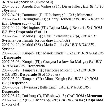
3-10 NOM
;
Syriana
(1 vote of 4)
2007-03-25 ; Arruda Dos Vinhos (PT) ; Dieter Filler ;
Ex1 BIV 3-10
;
Syriana
2007-04-01 ; Dortmund (D, IDP-show) ; ? ;
Ex1
;
Memento
2007-04-21 ; Helsingfors (FI) ; Henry Hornell ;
Ex1 BIV 3-10 NOM
BIS
;
Desperado
(7 of 12)
2007-04-22 ; Helsingfors (FI) ; Tatjana Malgaj-Beccari ;
Ex1 NOM
BIS JW
;
Desperado
(5 of 11)
2007-04-28 ; Madrid (ES) ; Geir Edvardsen ;
Ex1(4) BIV NOM
;
Syriana
(best female, lost on drawing of lots)
2007-04-29 ; Madrid (ES) ; Mario Ottini ;
Ex1 BIV NOM BIS
;
Syriana
2007-05-05 ; Kuopio (FI) ; Marek Chadaj ;
Ex1 BIV 3-10 NOM BIS
;
Desperado
2007-05-06 ; Kuopio (FI) ; Grazyna Laskowska-Malaga ;
Ex1 BIV
3-10 NOM BIS
;
Desperado
2007-05-19 ; Tampere (FI) ; Francoise Milcent ;
Ex1 BIV 3-10
NOM BIS
;
Desperado
(6 of 10 votes)
2007-05-20 ; Tampere (FI) ; Minna Krogh ;
Ex1 BIV 3-10 NOM
BIS
;
Desperado
2007-06-02 ; Hyvinkää ; Bette Lind ;
CAC BIV NOM BIS
;
Desperado
2007-06-17 ; Duisburg (D, IDP-show) ; ? ;
CAC NOM
;
Memento
2007-07-06 ; ? (FI) ; Charles Spijker ;
CAC BIV NOM
;
Desperado
(1 vote of 4)